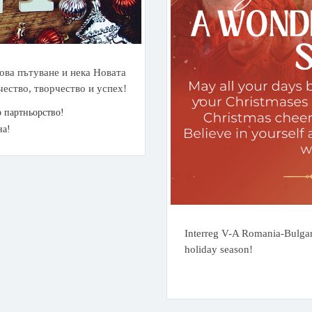
това пътуване и нека Новата
ество, творчество и успех!
 партньорство!
на!
Interreg V-A Romania-Bulgar
holiday season!
.