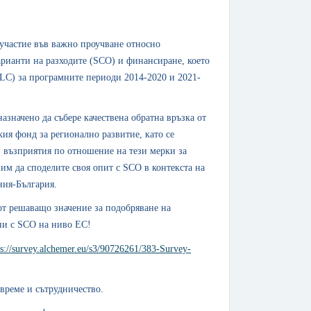
 участие във важно проучване относно
арианти на разходите (SCO) и финансиране, което
NLC) за програмните периоди 2014-2020 и 2021-
назначено да събере качествена обратна връзка от
ия фонд за регионално развитие, като се
 възприятия по отношение на тези мерки за
ним да споделите своя опит с SCO в контекста на
ния-България.
от решаващо значение за подобряване на
ни с SCO на ниво ЕС!
ps://survey.alchemer.eu/s3/90726261/383-Survey-
 време и сътрудничество.