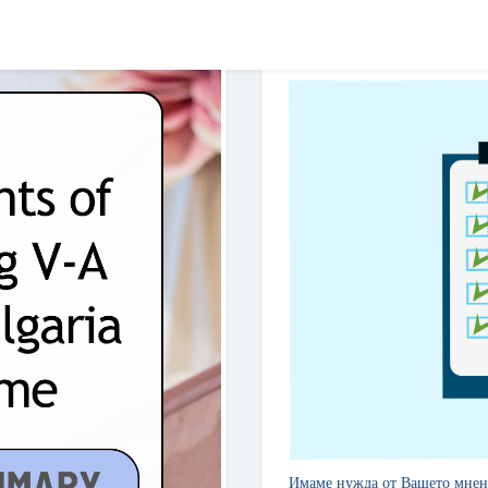
News
Имаме нужда от
В
ашето мнен