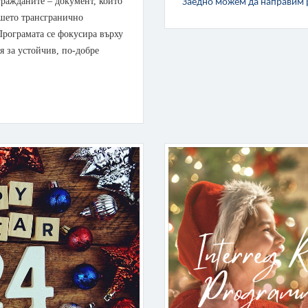
ражданите – документ, който
Заедно можем да направим 
ашето трансгранично
 Програмата се фокусира върху
я за устойчив, по-добре