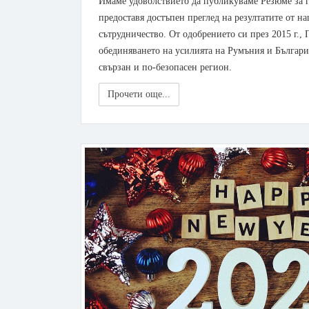
Имаме удоволствието да публикуваме Резюме за г
предоставя достъпен преглед на резултатите от н
сътрудничество. От одобрението си през 2015 г.,
обединяването на усилията на Румъния и Българи
свързан и по-безопасен регион.
Прочети още...