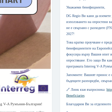
Уважаеми бенефициенти,
DG Regio
В
и кани да вземете
използването на опростени в
не е свързано с разходите (F
2027!
Това кратко проучване е пред
бенефициентите на Европейск
фокусира върху
В
ашия опит и
опростяване. Ето защо
В
и ка
програмата Interreg V-A Румъ
Запомнете: Вашият принос е 
бъдещите разпоредби, свърза
🔗
Линк към въпросника:
htt
Beneficiaries
eg V-A Румъния-България!
Благодарим
В
и за отделеното