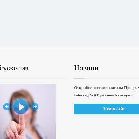
бражения
Новини
Открийте постиженията на Програ
Interreg V-A Румъния-България!
Архив сайт