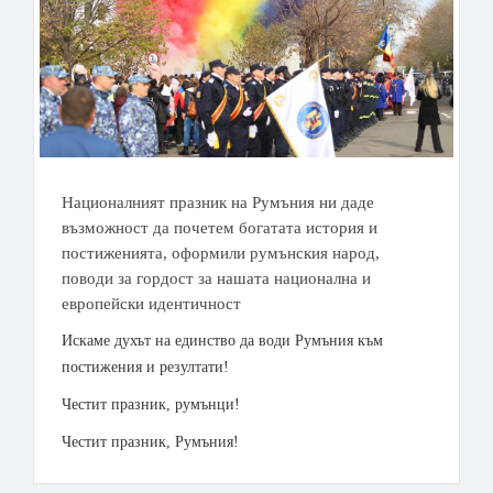
Националният празник на Румъния ни даде
възможност да почетем богатата история и
постиженията, оформили румънския народ,
поводи за гордост за нашата национална и
европейски идентичност
Искаме духът на единство да води Румъния към
постижения и резултати!
Честит празник, румънци!
Честит празник, Румъния!