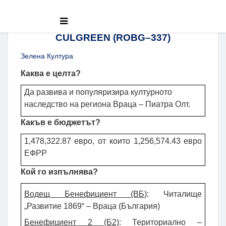
CULGREEN (ROBG–337)
Зелена Култура
Каква е целта
?
Да развива и популяризира културното
наследство на региона Враца – Пиатра Олт.
Какъв е бюджетът
?
1,478,322.87 евро, от които
1,256,574.43
евро
ЕФРР
Кой го изпълнява
?
Водещ Бенефициент (ВБ)
: Читалище
„Развитие 1869“ – Враца (България)
Бенефициент 2 (Б2)
:
Териториално –