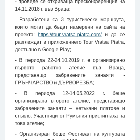
- проведе се откриваща пресконференция на
14.11.2018 г. във Враца;
- Разработени са 3 туристически маршрута,
които могат да бъдат намерени на сайта на
проекта:
https://tour-vratsa-piatra.com/
и да се
разглеждат в приложението Tour Vratsa Piatra,
достъпно в Google Play;
- В периода 22-24.10.2019 г. е организирано
първото работно ателие във Враца,
представящо забравените занаяти -
ГРЪНЧАРСТВО и ДЪРВОРЕЗБА;
- В периода 12-14.05.2022 г. беше
организирана второто ателие, представящо
забравените занаяти – нетъкани платове и
стъкло. Участници от Румъния пристигнаха на
това ателие;
- Организиран беше Фестивал на културата