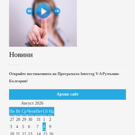
Новини
Открийте постиженията на Програмата Interreg V-A Румъния-
България!
Архив сайт
Август
2026
Пн
Вт
Ср
Четв
Пет
Сб
Нд
27
28
29
30
31
1
2
3
4
5
6
7
8
9
10
11
12
13
14
15
16