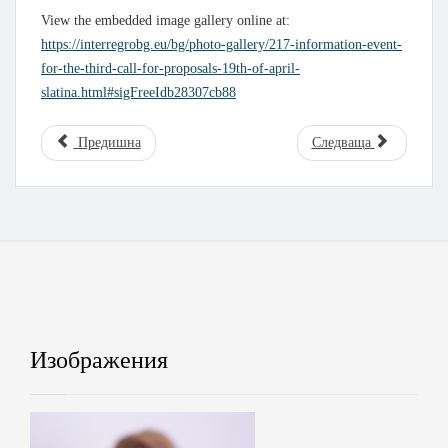
View the embedded image gallery online at:
https://interregrobg.eu/bg/photo-gallery/217-information-event-
for-the-third-call-for-proposals-19th-of-april-
slatina.html#sigFreeIdb28307cb88
Предишна
Следваща
Изображения