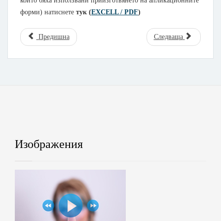
които бяха използвани приизготвянето на апликационните
форми) натиснете
тук (
EXCELL / PDF
)
Предишна
Следваща
Изображения