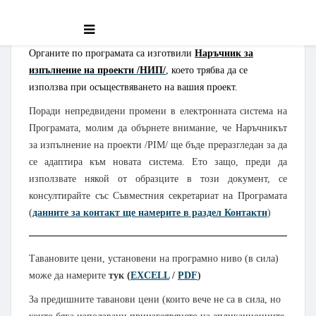
Правила на Програмата
Органите по програмата са изготвили
Наръчник за
изпълнение на проекти /НИП/
, което трябва да се
използва при осъществяването на вашия проект.
Поради непредвидени промени в електронната система на
Програмата, молим да обърнете внимание, че Наръчникът
за изпълнение на проекти /PIM/ ще бъде преразгледан за да
се адаптира към новата система. Ето защо, преди да
използвате някой от образците в този документ, се
консултирайте със Съвместния секретариат на Програмата
(
данните за контакт ще намерите в раздел Контакти
)
Тавановите цени, установени на програмно ниво (в сила)
може да намерите
тук (
EXCELL
/
PDF
)
За предишните таванови цени (които вече не са в сила, но