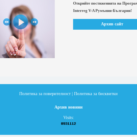
Открийте постиженията на Програ
Interreg V-A Румъния-България!
Архив сайт
Политика за поверителност
|
Политика за бисквитки
Архив новини
Visits: