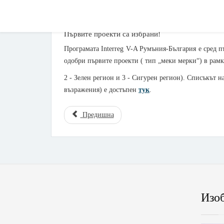
Първите проекти са избрани!
Програмата Interreg V-A Румъния-България е сред 
одобри първите проекти ( тип „меки мерки“) в рамк
2 - Зелен регион и 3 - Сигурен регион). Списъкът н
възражения) е достъпен
тук
.
Предишна
Изо