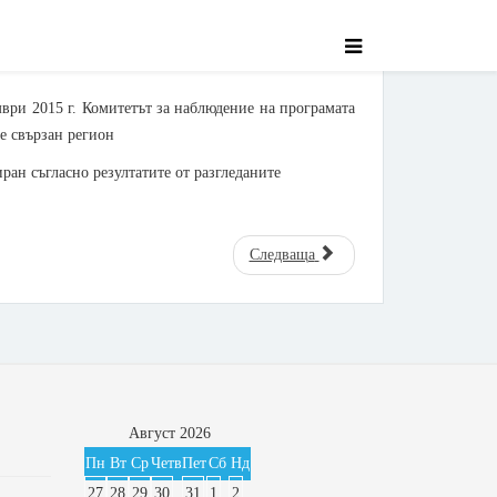
ври 2015 г. Комитетът за наблюдение на програмата
е свързан регион
ран съгласно резултатите от разгледаните
Следваща
Август
2026
Пн
Вт
Ср
Четв
Пет
Сб
Нд
27
28
29
30
31
1
2