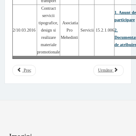
transport
Contract
1. Anunt de
servicii
participare
tipografice,
Asociatia
2/10.03.2016
design si
Pro
Servicii
15.2.1.006
2.
realizare
Mehedinti
Documentat
materiale
de atribuir
promotionale
Prec
Următor