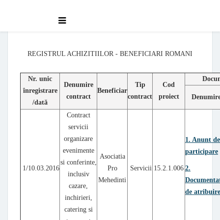
Model tabel
REGISTRUL ACHIZITIILOR - BENEFICIARI ROMANI
Nr. unic
Docum
Denumire
Tip
Cod
înregistrare
Beneficiar
contract
contract
proiect
Denumir
/dată
Contract
servicii
organizare
1. Anunt d
evenimente
participare
Asociatia
si conferinte,
1/10.03.2016
Pro
Servicii
15.2.1.006
2.
inclusiv
Mehedinti
Documentat
cazare,
de atribuir
inchirieri,
catering si