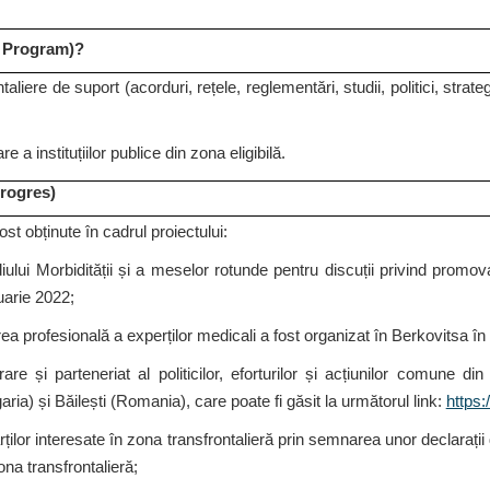
la Program)?
iere de suport (acorduri, rețele, reglementări, studii, politici, strat
e a instituțiilor publice din zona eligibilă.
progres)
st obținute în cadrul proiectului:
lui Morbidității și a meselor rotunde pentru discuții privind promo
uarie 2022;
a profesională a experților medicali a fost organizat în Berkovitsa î
și parteneriat al politicilor, eforturilor și acțiunilor comune din
garia) și Băilești (Romania), care poate fi găsit la următorul link:
https:
ărților interesate în zona transfrontalieră prin semnarea unor declarați
zona transfrontalieră;