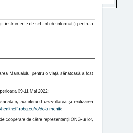
egii, instrumente de schimb de informații) pentru a
varea Manualului pentru o viață sănătoasă a fost
n perioada 09-11 Mai 2022;
 sănătate, accelerând dezvoltarea și realizarea
//healtheff-robg.eu/ro/dokumenti/
;
i de cooperare de către reprezentanții ONG-urilor,