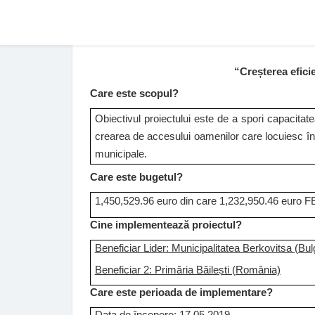
“Creșterea eficie
Care este scopul?
Obiectivul proiectului este de a spori capacitat
crearea de accesului oamenilor care locuiesc
î
n
municipale.
Care este bugetul?
1,450,529.96 euro din care 1,232,950.46 euro 
Cine implementează proiectul?
Beneficiar Lider: Municipalitatea Berkovitsa (Bul
Beneficiar 2: Primăria Băilești (România)
Care este perioada de implementare?
Data de începere: 17.05.2019