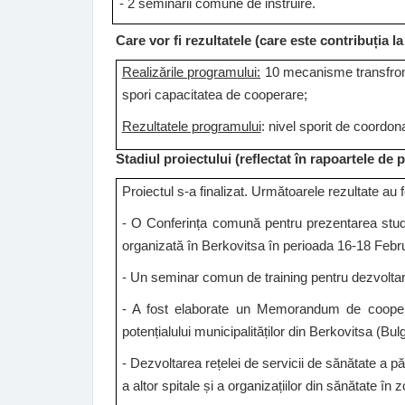
- 2 seminarii comune de instruire.
Care vor fi rezultatele (care este contribuția 
Realizările programului:
10 mecanisme transfrontal
spori capacitatea de cooperare;
Rezultatele programului
: nivel sporit de coordonar
Stadiul proiectului (reflectat în rapoartele de 
Proiectul s-a finalizat
. Următoarele rezultate au fo
- O Conferința comună pentru prezentarea studiu
organizată în Berkovitsa în perioada 16-18 Febr
- Un seminar comun de training pentru dezvoltare
- A fost elaborate un Memorandum de cooperare 
potențialului municipalităților din Berkovitsa (Bul
- Dezvoltarea rețelei de servicii de sănătate a p
a altor spitale și a organizațiilor din sănătate în 