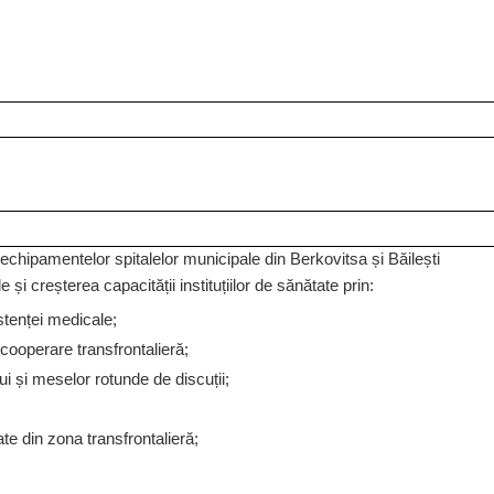
echipamentelor spitalelor municipale din Berkovitsa și Băilești
 și creșterea capacității instituțiilor de sănătate prin:
stenței medicale;
cooperare transfrontalieră;
i și meselor rotunde de discuții;
ate din zona transfrontalieră;