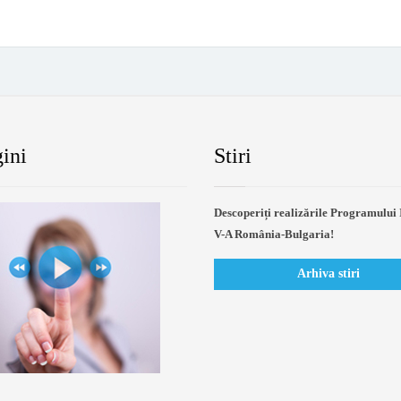
ini
Stiri
Descoperiți realizările Programului 
V-A România-Bulgaria!
Arhiva stiri