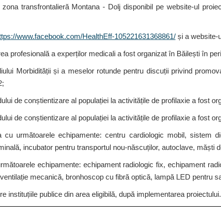
în zona transfrontalieră Montana - Dolj
disponibil pe website-ul proie
ttps://www.facebook.com/HealthEff-105221631368861/
și a website-u
 profesională a experților medicali a fost organizat în Băilești în pe
lui Morbidității și a meselor rotunde pentru discuții privind promo
2;
i de conștientizare al populației la activitățile de profilaxie a fost 
 de conștientizare al populației la activitățile de profilaxie a fost org
sa cu următoarele echipamente: centru cardiologic mobil, sistem di
nală, incubator pentru transportul nou-născuților, autoclave, măști de
 următoarele echipamente: echipament radiologic fix, echipament radio
ventilație mecanică, bronhoscop cu fibră optică, lampă LED pentru sala
re instituțiile publice din area eligibilă, după implementarea proiectului.