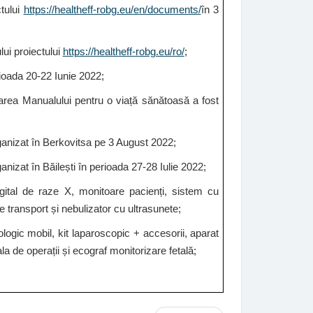
ctului
https://healtheff-robg.eu/en/documents/
în 3
lui proiectului
https://healtheff-robg.eu/ro/
;
rioada 20-22 Iunie 2022;
varea Manualului pentru o viață sănătoasă a fost
organizat în Berkovitsa pe 3 August 2022;
anizat în Băilești în perioada 27-28 Iulie 2022;
gital de raze X, monitoare pacienți, sistem cu
 transport și nebulizator cu ultrasunete;
logic mobil, kit laparoscopic + accesorii, aparat
 de operații și ecograf monitorizare fetală;