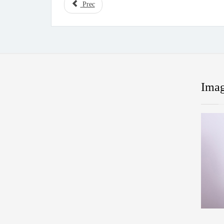
Prec
Imag