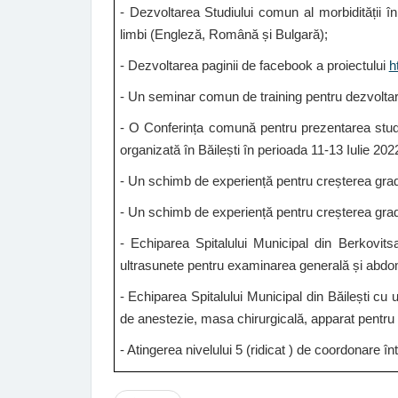
- Dezvoltarea Studiului comun al morbidit
ății 
limbi (Englez
ă
, Română și Bulgară);
- Dezvoltarea paginii de facebook a proiectului
h
- Un
seminar comun de training pentru dezvoltarea
- O
Conferința comună pentru prezentarea studiu
organizată în Băilești în perioada 11-13 Iulie 202
- Un schimb de experiență pentru creșterea gradulu
- Un schimb de experiență pentru creșterea gradului
- Echiparea Spitalului Municipal din Berkovit
ultrasunete pentru examinarea generală și abdomi
- Echiparea Spitalului Municipal din Băilești cu
de anestezie, masa chirurgicală, apparat pentru 
-
Atingerea nivelului 5 (ridicat ) de coordonare înt