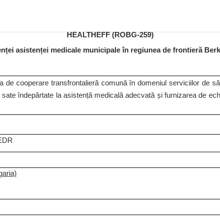
HEALTHEFF (ROBG-259)
nței asistenței medicale municipale în regiunea de frontieră Berk
ea de cooperare transfrontalieră comună în domeniul serviciilor de sănă
 sate îndepărtate la asistență medicală adecvată și furnizarea de ec
FEDR
garia)